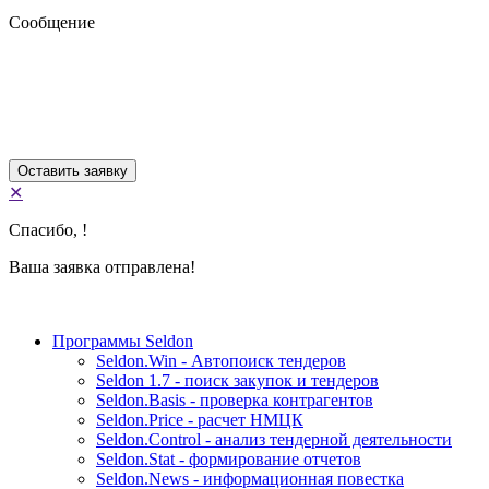
Сообщение
✕
Спасибо,
!
Ваша заявка отправлена!
Программы Seldon
Seldon.Win - Автопоиск тендеров
Seldon 1.7 - поиск закупок и тендеров
Seldon.Basis - проверка контрагентов
Seldon.Price - расчет НМЦК
Seldon.Control - анализ тендерной деятельности
Seldon.Stat - формирование отчетов
Seldon.News - информационная повестка