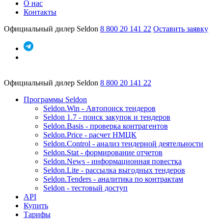
О нас
Контакты
Официальный дилер Seldon
8 800 20 141 22
Оставить заявку
Официальный дилер Seldon
8 800 20 141 22
Программы Seldon
Seldon.Win - Автопоиск тендеров
Seldon 1.7 - поиск закупок и тендеров
Seldon.Basis - проверка контрагентов
Seldon.Price - расчет НМЦК
Seldon.Control - анализ тендерной деятельности
Seldon.Stat - формирование отчетов
Seldon.News - информационная повестка
Seldon.Lite - рассылка выгодных тендеров
Seldon.Tenders - аналитика по контрактам
Seldon - тестовый доступ
API
Купить
Тарифы