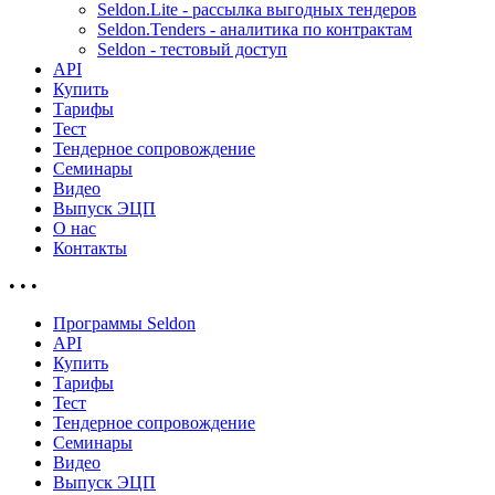
Seldon.Lite - рассылка выгодных тендеров
Seldon.Tenders - аналитика по контрактам
Seldon - тестовый доступ
API
Купить
Тарифы
Тест
Тендерное сопровождение
Семинары
Видео
Выпуск ЭЦП
О нас
Контакты
•
•
•
Программы Seldon
API
Купить
Тарифы
Тест
Тендерное сопровождение
Семинары
Видео
Выпуск ЭЦП