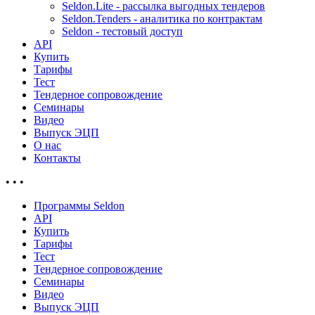
Seldon.Lite - рассылка выгодных тендеров
Seldon.Tenders - аналитика по контрактам
Seldon - тестовый доступ
API
Купить
Тарифы
Тест
Тендерное сопровождение
Семинары
Видео
Выпуск ЭЦП
О нас
Контакты
•
•
•
Программы Seldon
API
Купить
Тарифы
Тест
Тендерное сопровождение
Семинары
Видео
Выпуск ЭЦП