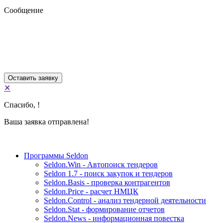
Сообщение
✕
Спасибо,
!
Ваша заявка отправлена!
Программы Seldon
Seldon.Win - Автопоиск тендеров
Seldon 1.7 - поиск закупок и тендеров
Seldon.Basis - проверка контрагентов
Seldon.Price - расчет НМЦК
Seldon.Control - анализ тендерной деятельности
Seldon.Stat - формирование отчетов
Seldon.News - информационная повестка