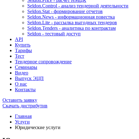
Seldon.Price - расчет НМЦК
Seldon.Control - анализ тендерной деятельности
Seldon.Stat - формирование отчетов
Seldon.News - информационная повестка
Seldon.Lite - рассылка выгодных тендеров
Seldon.Tenders - аналитика по контрактам
Seldon - тестовый доступ
API
Купить
Тарифы
Тест
Тендерное сопровождение
Семинары
Видео
Выпуск ЭЦП
О нас
Контакты
Оставить заявку
Скачать дистрибутив
Главная
Услуги
Юридические услуги